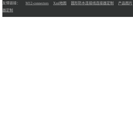
友情链接：
M12-connectors
Xml地图
圆形防水连接线连接器定制
产品图片
器定制