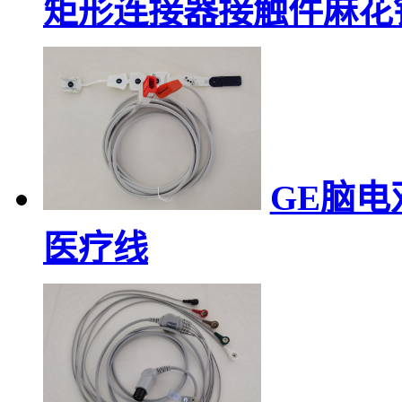
矩形连接器接触件麻花
GE脑
医疗线