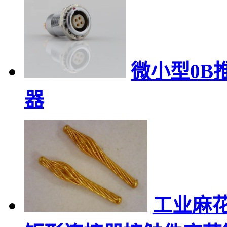
微小型0B
器
工业麻花针