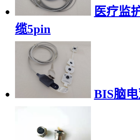
医疗监护
缆5pin
BIS脑