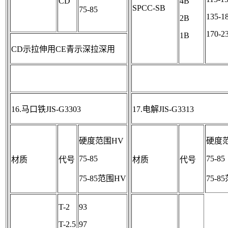
CD
4B
SPCC-SB
75-85
135-1
2B
170-2
1B
CD示拉伸用CE青示深拉深用
16.马口铁JIS-G3303
17.电解JIS-G3313
硬度范围HV
硬度
75-85
75-85
材质
代号
材质
代号
75-85范围HV
75-8
T-2
93
T-2.5
97