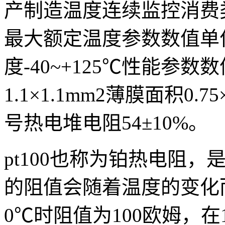
产制造温度连续监控消费
最大额定温度参数数值单
度
-40~+125
℃性能参数数
1.1
×
1.1mm2
薄膜面积
0.75
号热电堆电阻
54
±
10%
。
pt100也称为铂热电阻
的阻值会随着温度的变化
0
℃时阻值为
100
欧姆，在