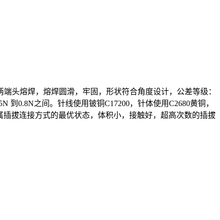
两端头熔焊，熔焊圆滑，牢固，形状符合角度设计，公差等级：
25N 到0.8N之间。针线使用铍铜C17200，针体使用C2680黄铜，
所有金属插拔连接方式的最优状态，体积小，接触好，超高次数的插拔