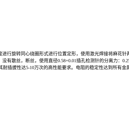
度进行旋转同心绕圈形式进行位置定形，使用激光焊接将麻花针
步均匀，没有散丝，断丝，使用直径0.58+0.01插孔检测针的分离力：0.
能提高其耐插拔性达5-10万次的高性能要求。电阻的稳定性达到