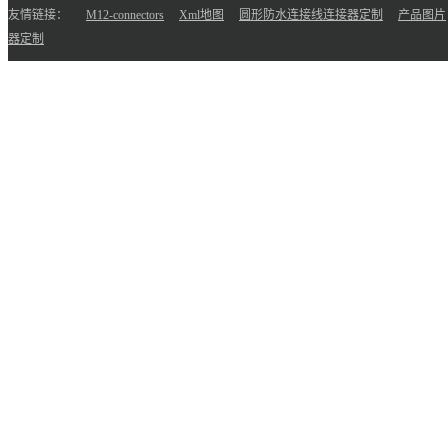
友情链接：
M12-connectors
Xml地图
圆形防水连接线连接器定制
产品图片
器定制